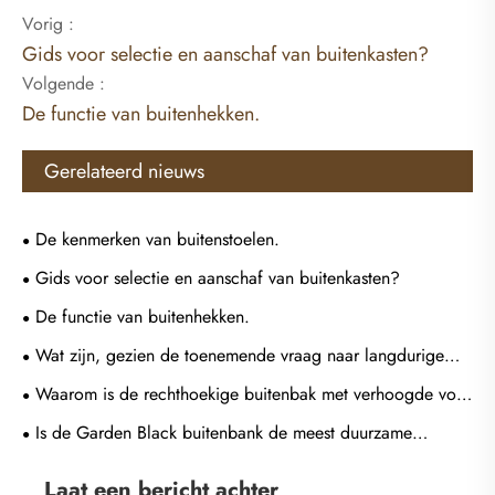
Vorig :
Gids voor selectie en aanschaf van buitenkasten?
Volgende :
De functie van buitenhekken.
Gerelateerd nieuws
De kenmerken van buitenstoelen.
Gids voor selectie en aanschaf van buitenkasten?
De functie van buitenhekken.
Wat zijn, gezien de toenemende vraag naar langdurige
landschapsarchitectuur in buitentuinen, de belangrijkste
Waarom is de rechthoekige buitenbak met verhoogde voet
voordelen van weerbestendige metalen hekken?
de perfecte keuze voor modern landschapsontwerp?
Is de Garden Black buitenbank de meest duurzame
zitoplossing voor openbare en privélandschappen met veel
Laat een bericht achter
verkeer?