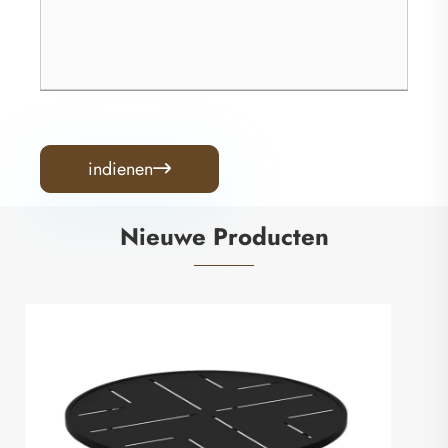
indienen

Nieuwe Producten
Rechthoekige eettafel voor buiten
Bekijk meer >>